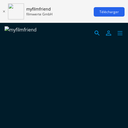
myfilmfriend
Télécharger
filmwerte GmbH